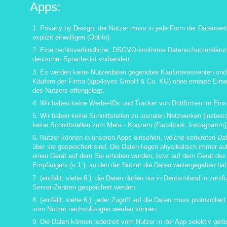
Apps:
1. Privacy by Design: der Nutzer muss in jede Form der Datenwei
explizit einwilligen (Opt-In).
2. Eine rechtsverbindliche, DSGVO-konforme Datenschutzerklärun
deutscher Sprache ist vorhanden.
3. Es werden keine Nutzerdaten gegenüber Kaufinteressenten und
Käufern der Firma (app4eyes GmbH & Co. KG) ohne erneute Einwi
des Nutzers offengelegt.
4. Wir haben keine Werbe-IDs und Tracker von Drittfirmen im Eins
5. Wir haben keine Schnittstellen zu sozialen Netzwerken (insbes
keine Schnittstellen zum Meta - Konzern (Facebook, Instagramm))
6. Nutzer können in unseren Apps einsehen, welche konkreten Da
über sie gespeichert sind. Die Daten liegen physikalisch immer a
einen Gerät auf dem Sie erhoben wurden, bzw. auf dem Gerät des
Empfängers (s.1.), an den der Nutzer die Daten weitergegeben hat
7. (entfällt: siehe 6.): die Daten dürfen nur in Deutschland in zertifi
Server-Zentren gespeichert werden.
8. (entfällt: siehe 6.): jeder Zugriff auf die Daten muss protokollier
vom Nutzer nachvollzogen werden können.
9. Die Daten können jederzeit vom Nutzer in der App selektiv gelö