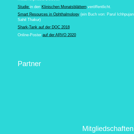
Studie
in den
Klinischen Monatsblättern
veröffentlicht.
Smart Resources in Ophthalmology
(ein Buch von:
Parul Ichhpujan
Sahil Thakur
)
Shark-Tank auf der DOC 2018
Online-Poster
auf der ARVO 2020
Partner
Mitgliedschaften