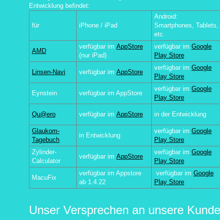
Entwicklung befindet:
Android:
für
iPhone / iPad
Smartphones, Tablets,
etc.
verfügbar im
AppStore
verfügbar im
Google
AMD
(nur iPad)
Play Store
verfügbar im
Google
Linsen-Navi
verfügbar im
AppStore
Play Store
verfügbar im
Google
Eynstein
verfügbar im AppStore
Play Store
Qu@ero
verfügbar im
AppStore
in der Entwicklung
Glaukom-
verfügbar im
Google
in Entwicklung
Tagebuch
Play Store
Zylinder-
verfügbar im
Google
verfügbar im
AppStore
Calculator
Play Store
verfügbar im Appstore
verfügbar im
Google
MacuFix
ab 1.4.22
Play Store
Unser Versprechen an unsere Kunden