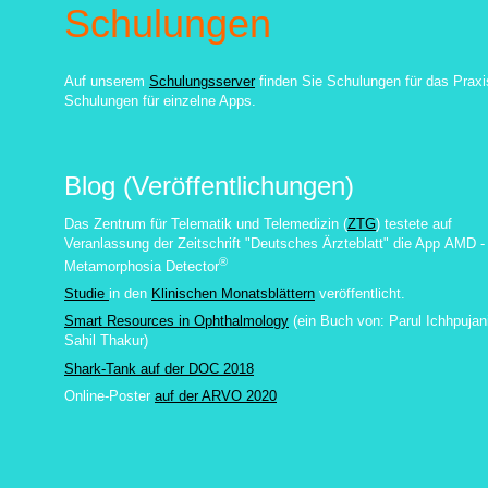
Schulungen
Auf unserem
Schulungsserver
finden Sie Schulungen für das Praxi
Schulungen für einzelne Apps.
Blog (Veröffentlichungen)
Das Zentrum für Telematik und Telemedizin (
ZTG
) testete auf
Veranlassung der Zeitschrift "Deutsches Ärzteblatt" die App
AMD -
®
Metamorphosia Detector
Studie
in den
Klinischen Monatsblättern
veröffentlicht.
Smart Resources in Ophthalmology
(ein Buch von:
Parul Ichhpujan
Sahil Thakur
)
Shark-Tank auf der DOC 2018
Online-Poster
auf der ARVO 2020