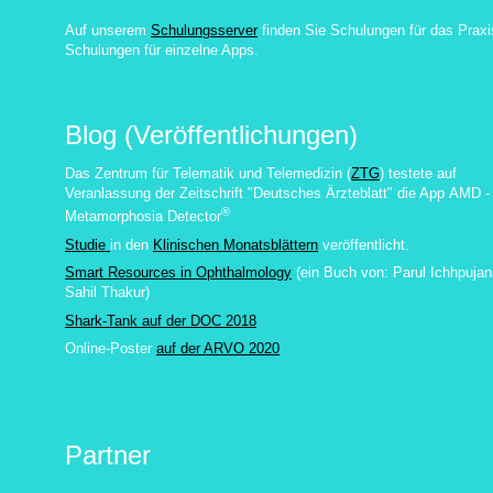
Auf unserem
Schulungsserver
finden Sie Schulungen für das Praxi
Schulungen für einzelne Apps.
Blog (Veröffentlichungen)
Das Zentrum für Telematik und Telemedizin (
ZTG
) testete auf
Veranlassung der Zeitschrift "Deutsches Ärzteblatt" die App
AMD -
®
Metamorphosia Detector
Studie
in den
Klinischen Monatsblättern
veröffentlicht.
Smart Resources in Ophthalmology
(ein Buch von:
Parul Ichhpujan
Sahil Thakur
)
Shark-Tank auf der DOC 2018
Online-Poster
auf der ARVO 2020
Partner