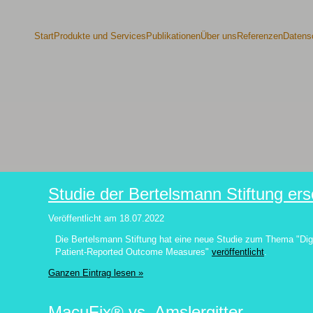
Start
Produkte und Services
Publikationen
Über uns
Referenzen
Datens
Studie der Bertelsmann Stiftung er
Veröffentlicht am
18.07.2022
Die Bertelsmann Stiftung hat eine neue Studie zum Thema "Di
Patient-Reported Outcome Measures"
veröffentlicht
.
Ganzen Eintrag lesen »
MacuFix® vs. Amslergitter