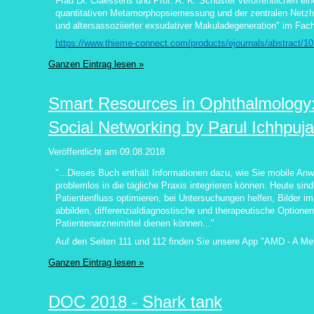
Frau Dr. Claessens und Prof. A. K. Schuster veröffentlichen eine
quantitativen Metamorphopsiemessung und der zentralen Netz
und altersassoziierter exsudativer Makuladegeneration" im Fac
https://www.thieme-connect.com/products/ejournals/abstract/1
Ganzen Eintrag lesen »
Smart Resources in Ophthalmology:
Social Networking by Parul Ichhpuja
Veröffentlicht am
09.08.2018
"...Dieses Buch enthält Informationen dazu, wie Sie mobile A
problemlos in die tägliche Praxis integrieren können.
Heute sind
Patientenfluss optimieren, bei Untersuchungen helfen, Bilder im
abbilden, differenzialdiagnostische und therapeutische Optionen
Patientenarzneimittel dienen können...
"
Auf den Seiten 111 und 112 finden Sie unsere App "AMD - A Me
Ganzen Eintrag lesen »
DOC 2018 - Shark tank