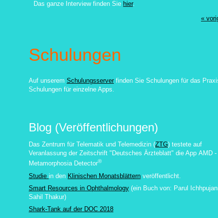
Das ganze Interview finden Sie
hier
.
« vori
Schulungen
Auf unserem
Schulungsserver
finden Sie Schulungen für das Praxi
Schulungen für einzelne Apps.
Blog (Veröffentlichungen)
Das Zentrum für Telematik und Telemedizin (
ZTG
) testete auf
Veranlassung der Zeitschrift "Deutsches Ärzteblatt" die App
AMD -
®
Metamorphosia Detector
Studie
in den
Klinischen Monatsblättern
veröffentlicht.
Smart Resources in Ophthalmology
(ein Buch von:
Parul Ichhpujan
Sahil Thakur
)
Shark-Tank auf der DOC 2018